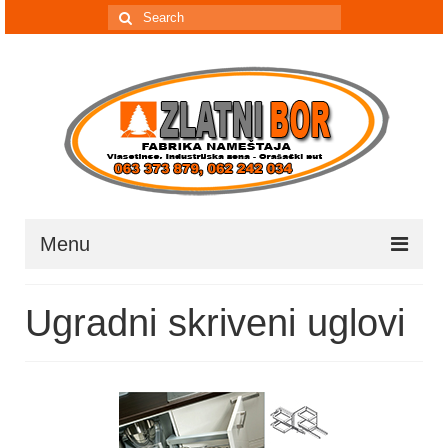
Menu
Početak
Ugradni skriveni uglovi
O nama
Salon nameštaja
Pločasti materijali