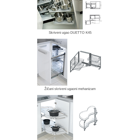
Oplemenjena iverica
Bela
Uniboje
Skriveni ugao DUETTO K45
Drvodekori
Fantasy
High gloss
Cleaf Premium Collection
Žičani skriveni ugaoni mehanizam
Radne ploče
Bela
Drvodekori
Fantasy