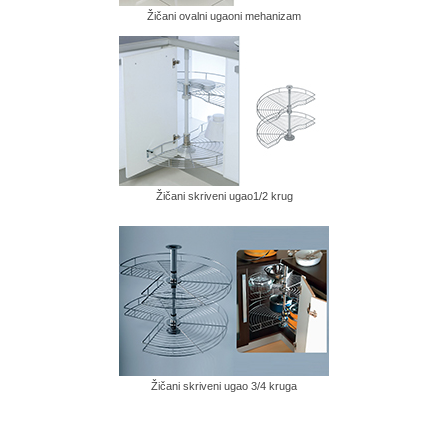
High gloss
Žičani ovalni ugaoni mehanizam
HDF ploče
MDF ploče
Gradjevinski materijal – OSB ploče
Nameštaj
Žičani skriveni ugao1/2 krug
Kuhinje
Spavaće sobe
Dečije sobe
Kreveti
Tapacirani nameštaj
Žičani skriveni ugao 3/4 kruga
Garderoberi